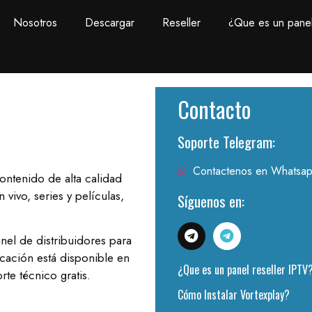
Nosotros
Descargar
Reseller
¿Que es un panel
Contacto
Soporte Telegram:
Contactenos en Whatsa
ontenido de alta calidad
vivo, series y películas,
Síguenos en:
nel de distribuidores para
icación está disponible en
¿Que es un panel reseller IPTV
te técnico gratis.
Cómo Instalar Vortexplay?