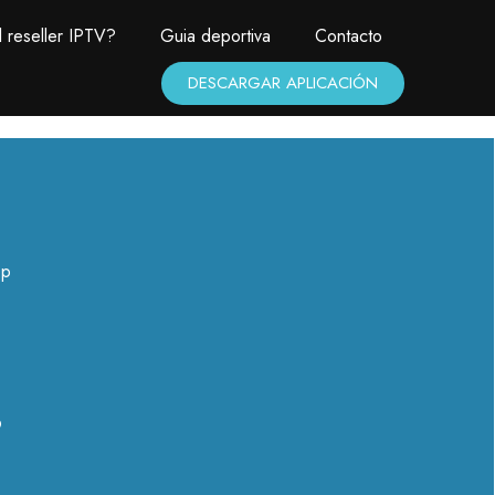
 reseller IPTV?
Guia deportiva
Contacto
DESCARGAR APLICACIÓN
pp
?